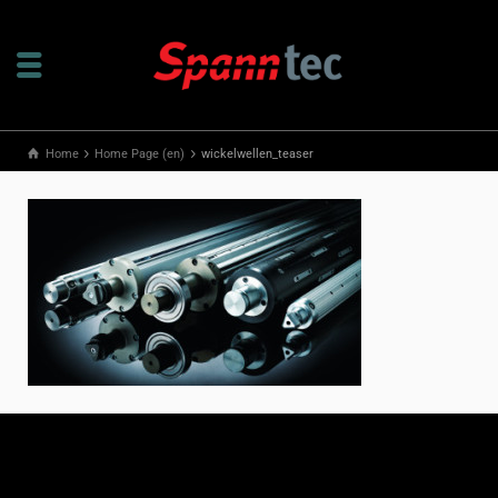
Home
Home Page (en)
wickelwellen_teaser