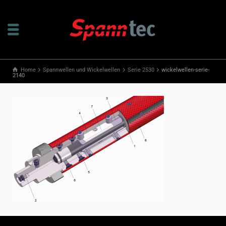
Home
Spannwellen und Wickelwellen
Serie 2530
wickelwellen-serie-
2140