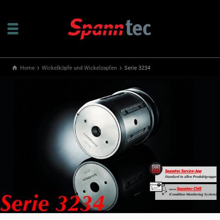
Home
Wickelköpfe und Wickelzapfen
Serie 3234
Spanntec Service-App
Standard in allen Produktgruppen
Spanntec-CMS
Optional:
(Condition Monitoring System)
Serie 3234