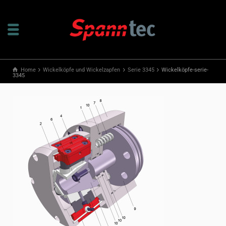
Home
Wickelköpfe und Wickelzapfen
Serie 3345
Wickelköpfe-serie-
3345