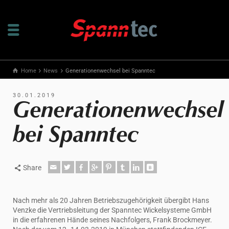
Home
News
Generationenwechsel bei Spanntec
30.01.2019
Generationenwechsel
bei Spanntec
Share
Nach mehr als 20 Jahren Betriebszugehörigkeit übergibt Hans
Venzke die Vertriebsleitung der Spanntec Wickelsysteme GmbH
in die erfahrenen Hände seines Nachfolgers, Frank Brockmeyer.