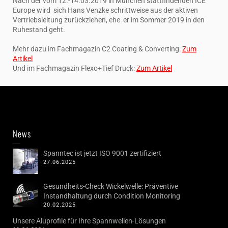
Nach der vom 12.-14.03.2019 in München stattfindenden ICE
Europe wird sich Hans Venzke schrittweise aus der aktiven
Vertriebsleitung zurückziehen, ehe er im Sommer 2019 in den
Ruhestand geht.
Mehr dazu im Fachmagazin C2 Coating & Converting:
Zum
Artikel
Und im Fachmagazin Flexo+Tief Druck:
Zum Artikel
News
Spanntec ist jetzt ISO 9001 zertifiziert
27.06.2025
Gesundheits-Check Wickelwelle: Präventive
Instandhaltung durch Condition Monitoring
20.02.2025
Unsere Aluprofile für Ihre Spannwellen-Lösungen