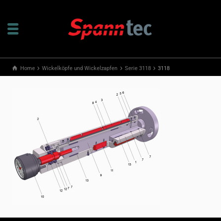
Home
Wickelköpfe und Wickelzapfen
Serie 3118
3118